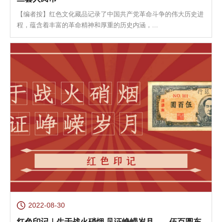
【编者按】红色文化藏品记录了中国共产党革命斗争的伟大历史进
程，蕴含着丰富的革命精神和厚重的历史内涵，...
2022-08-30
​红色印记｜生于战火硝烟 见证峥嵘岁月——伍百圆东