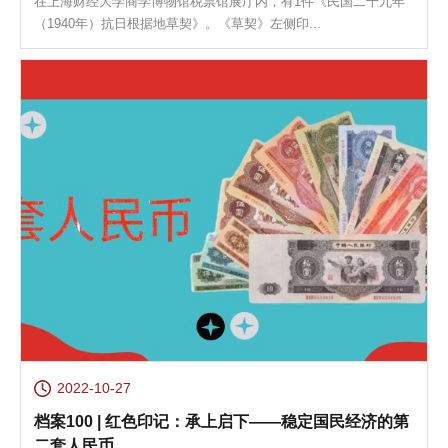
在上海财经大学商学博物馆税票馆展厅内，有1件《民国二十九年
（1940年）抗日根据地草契》。《草契》左侧印...
2022-10-27
档案100 | 红色印记：承上启下——稳定国民经济的第
二套人民币