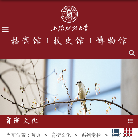
育衡文化
当前位置：
首页
>
育衡文化
>
系列专栏
>
档案 100