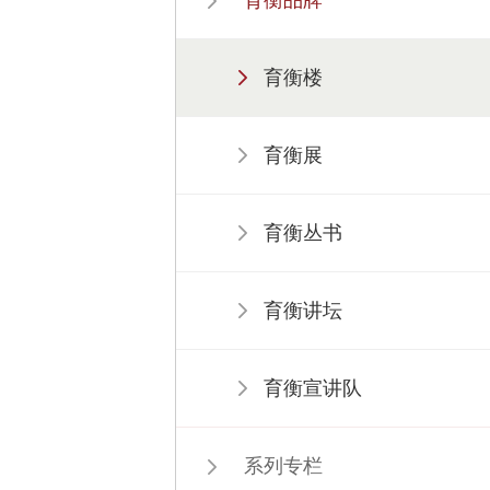
育衡楼
育衡展
育衡丛书
育衡讲坛
育衡宣讲队
系列专栏