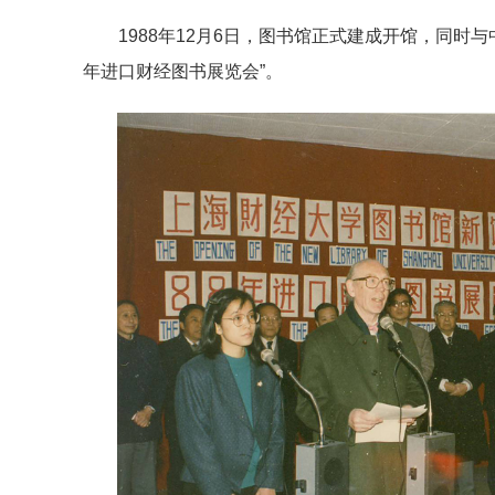
1988
年
12
月
6
日，图书馆正式建成开馆，同时与
年进口财经图书展览会”。