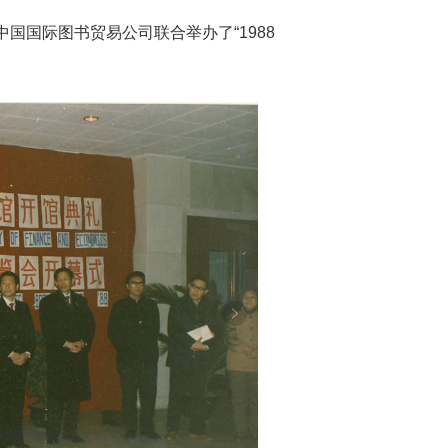
中国国际图书贸易公司联合举办了“
1988