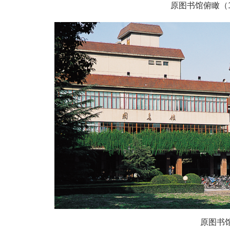
原图书馆俯瞰（
原图书