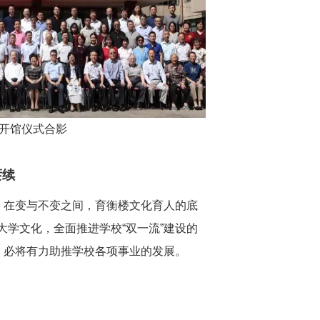
开馆仪式合影
赓续
，在变与不变之间，育衡楼文化育人的底
学文化，全面推进学校“双一流”建设的
，必将有力助推学校各项事业的发展。