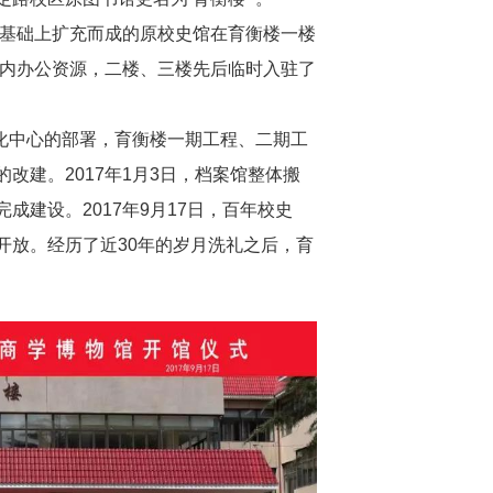
基础上扩充而成的原校史馆在育衡楼一楼
内办公资源，二楼、三楼先后临时入驻了
化中心的部署，育衡楼一期工程、二期工
的改建。
2017
年
1
月
3
日，档案馆整体搬
完成建设。
2017
年
9
月
17
日，百年校史
开放。经历了近
30
年的岁月洗礼之后，育