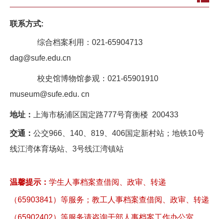
联系方式:
综合档案利用：021-65904713
dag@sufe.edu.cn
校史馆博物馆参观：021-65901910
museum@sufe.edu. cn
地址：
上海市杨浦区国定路
777
号育衡楼 200433
交通：
公交
966
、
140
、
819
、
406
国定新村站；地
铁
10
号
线江湾体育场站
、
3
号线江湾镇站
温馨提示：
学生人事档案查借阅、政审、转递
（65903841）等服务；教工人事档案查借阅、政审、转递
（65902402）等服务请咨询
干部人事档案工作办公室